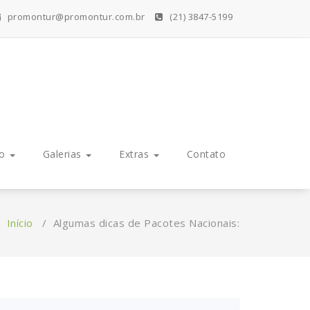
promontur@promontur.com.br
(21) 3847-5199
ão
Galerias
Extras
Contato
Início
/
Algumas dicas de Pacotes Nacionais: