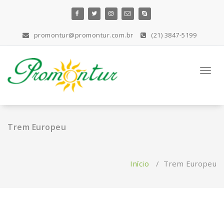
Pular
para
o
promontur@promontur.com.br
(21) 3847-5199
conteúdo
Toggl
navig
Trem Europeu
Início
/
Trem Europeu